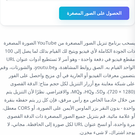
الحصول على الصور المصغرة
يسحب برنامج تنزيل الصور المصغرة من YouTube الصورة المصغرة
ذات الجودة الكاملة لأي فيديو ويتيح لك القيام بذلك لما يصل إلى 100
مقطع فيديو في دفعة واحدة - وهو أمر لا تستطيع أدوات عنوان URL
الواحد القيام به. الصق روابط المشاهدة، وyoutu.be، والشورتات، وقم
بتضمين معرفات الفيديو أو العارية في أي مزيج واحصل على الفور
على شبكة معاينة مع أزرار التنزيل لكل حجم متاح: الدقة القصوى
(1280 × 720)، وSD، وHQ، وMQ، والافتراضي. نظرًا لأن التنزيل يتم
من خلال خادمنا الخاص مع رأس مرفق، فإن كل زر يتم حفظه بنقرة
واحدة - بدون النقر بزر الماوس الأيمن على الصورة، أو CORS معطل،
أو علامة مائية. قم بتنزيل جميع الصور المصغرة ذات الدقة القصوى
مرة واحدة، أو انسخ عنوان URL لكل صورة إلى الحافظة. مجاني، لا
يوجد اشتراك، لا شيء مخزن.