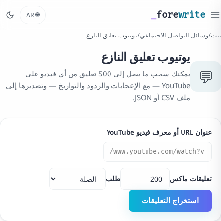
_
fore
write
🌐
AR
بيت
/
وسائل التواصل الاجتماعي
/
يوتيوب تعليق النازع
يوتيوب تعليق النازع
💬
يمكنك سحب ما يصل إلى 500 تعليق من أي فيديو على
YouTube — مع الإعجابات والردود والتواريخ — وتصديرها إلى
ملف CSV أو JSON.
عنوان URL أو معرف فيديو YouTube
تعليقات ماكس
طلب
استخراج التعليقات