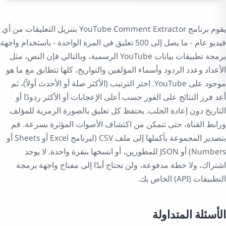
يقوم برنامج YouTube Comment Extractor بتنزيل التعليقات من أي
فيديو عام - ما يصل إلى 500 تعليق في المرة الواحدة - باستخدام واجهة
برمجة تطبيقات بيانات YouTube الرسمية، وبالتالي فإن النص، مثل
الأعداد وعدد الردود وأسماء المؤلفين والتواريخ، كلها تتطابق مع ما هو
موجود على YouTube. اختر الترتيب (الأكثر صلة أو الأحدث أولاً)، ثم
أعد فرز النتائج على الفور حسب أعلى الإعجابات أو الأكثر ردودًا أو
التاريخ دون إعادة الجلب. يحتفظ كل تعليق بالصورة الرمزية للمؤلف
ورابط القناة، حتى تتمكن من اكتشاف الأصوات المؤثرة بسرعة. قم
بتصدير المجموعة بأكملها إلى ملف CSV (لبرنامج Excel أو Sheets أو
Numbers) أو JSON للمطورين، أو انسخها بنقرة واحدة. لا يوجد
اشتراك، ولا خطة مدفوعة، ولن تحتاج أبدًا إلى مفتاح واجهة برمجة
التطبيقات (API) الخاص بك.
الأسئلة المتداولة