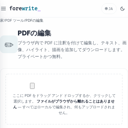
fore
write
_
🌐
JA
家
/
PDF ツール
/
PDFの編集
PDFの編集
✏️
ブラウザ内で PDF に注釈を付けて編集し、テキスト、画
像、ハイライト、描画を追加してダウンロードします。
プライベートかつ無料。
ここに PDF をドラッグ アンド ドロップするか、クリックして
選択します。
ファイルがブラウザから離れることはありませ
ん
— すべてはローカルで編集され、何もアップロードされま
せん。