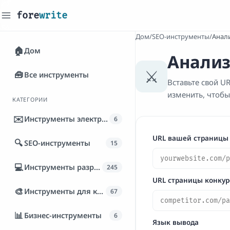
fore
write
_
Дом
/
SEO-инструменты
/
Анал
🏠
Дом
Анализ
⚔️
🧰
Все инструменты
Вставьте свой U
изменить, чтобы
КАТЕГОРИИ
✉️
Инструменты электронной почты
6
URL вашей страницы
🔍
SEO-инструменты
15
💻
Инструменты разработчика
245
URL страницы конкур
🎨
Инструменты для контента
67
📊
Бизнес-инструменты
6
Язык вывода