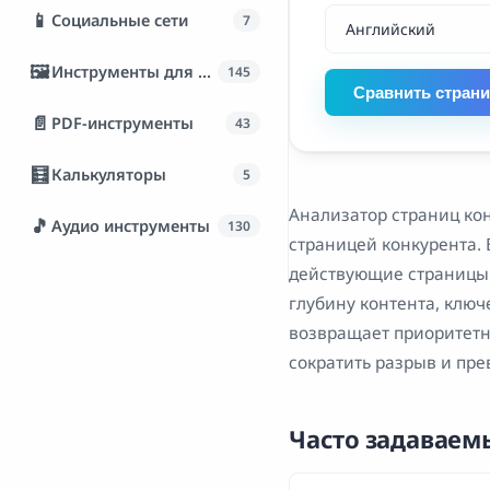
📱
Социальные сети
7
🖼️
Инструменты для изображений
145
Сравнить стран
📄
PDF-инструменты
43
🧮
Калькуляторы
5
Анализатор страниц ко
🎵
Аудио инструменты
130
страницей конкурента. 
действующие страницы в
глубину контента, ключ
возвращает приоритетн
сократить разрыв и пр
Часто задаваем