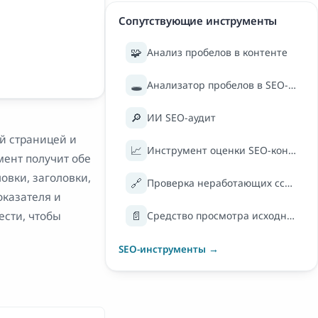
Сопутствующие инструменты
🧩
Анализ пробелов в контенте
🕳️
Анализатор пробелов в SEO-контенте
🔎
ИИ SEO-аудит
й страницей и
📈
Инструмент оценки SEO-контента на странице
мент получит обе
овки, заголовки,
🔗
Проверка неработающих ссылок
оказателя и
📄
ести, чтобы
Средство просмотра исходного кода
SEO-инструменты →