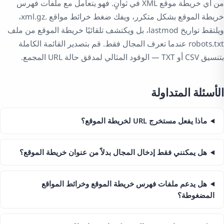
من أي خريطة موقع XML في ثوانٍ. فهو يتعامل مع ملفات فهرس
خريطة الموقع بشكل متكرر، ويفك ضغط خرائط مواقع .xml.gz،
ويلتقط تواريخ lastmod، بل ويكتشف تلقائيًا خريطة الموقع من ملف
robots.txt عندما تعرف المجال فقط. قم بتصدير القائمة الكاملة
بتنسيق CSV أو TXT — الوقود المثالي لمدقق حالة URL المجمع.
الأسئلة المتداولة
ماذا يفعل مستخرج URL لخريطة الموقع؟
هل يمكنني فقط إدخال المجال بدلاً من عنوان خريطة الموقع؟
هل يدعم ملفات فهرس خريطة الموقع وخرائط المواقع
المضغوطة؟