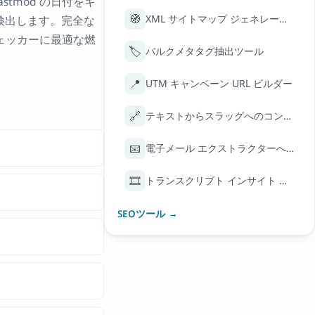
stmod の日付をキ
🧭
XML サイトマップ ジェネレーター
動検出します。完全な
 チェッカーに最適な燃
🏷️
バルクメタタグ抽出ツール
📍
UTM キャンペーン URL ビルダー
🔗
テキストからスラッグへのコンバーター
📧
電子メール エクストラクターへの一括 URL
🎞️
トランスクリプト インサイト エクストラクター
SEOツール →