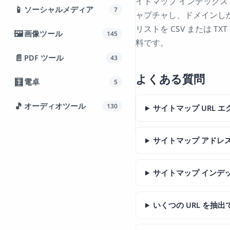
イトマップ インデックス 
📱
ソーシャルメディア
7
ャプチャし、ドメインしかわ
リストを CSV または 
🖼️
画像ツール
145
料です。
📄
PDF ツール
43
よくある質問
🧮
電卓
5
🎵
オーディオツール
130
サイトマップ URL 
サイトマップ アドレ
サイトマップ インデ
いくつの URL を抽出