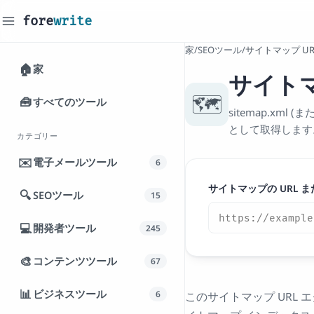
fore
write
_
家
/
SEOツール
/
サイトマップ U
🏠
家
サイトマ
🗺️
🧰
すべてのツール
sitemap.x
として取得します
カテゴリー
✉️
電子メールツール
6
サイトマップの URL 
🔍
SEOツール
15
💻
開発者ツール
245
🎨
コンテンツツール
67
📊
ビジネスツール
6
このサイトマップ URL 