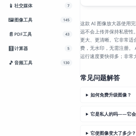
📱
社交媒体
7
🖼️
图像工具
145
这款 AI 图像放大器使用完
远不会上传并保持私密性。
📄
PDF工具
43
更大、更清晰。它非常适
费，无水印，无需注册。 
🧮
计算器
5
运行速度要快得多；非常
🎵
音频工具
130
常见问题解答
如何免费升级图像？
它是私人的吗——它
它使图像变大了多少