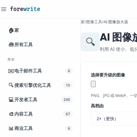
fore
write
_
家
/
图像工具
/
AI 图像放大器
🏠
家
AI 图
🔍
🧰
所有工具
利用 AI 使小、
类别
✉️
电子邮件工具
6
选择要升级的图像
🔍
搜索引擎优化工具
15
PNG、JPG 或 WebP
💻
开发者工具
245
高档由
🎨
内容工具
67
📊
商业工具
6