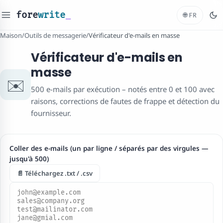
fore
write
_
🌐
FR
Maison
/
Outils de messagerie
/
Vérificateur d'e-mails en masse
Vérificateur d'e-mails en
masse
✉️
500 e-mails par exécution – notés entre 0 et 100 avec
raisons, corrections de fautes de frappe et détection du
fournisseur.
Coller des e-mails (un par ligne / séparés par des virgules —
jusqu'à 500)
📄 Téléchargez .txt / .csv